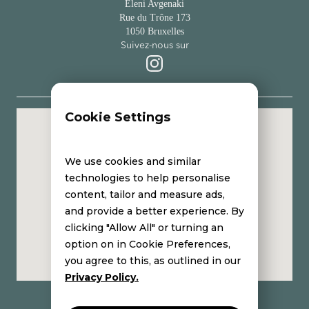
Eleni Avgenaki
Rue du Trône 173
1050 Bruxelles
Suivez-nous sur
Cookie Settings
Institut de soins esthétiques avec une
approche holistique
We use cookies and similar
technologies to help personalise
content, tailor and measure ads,
and provide a better experience. By
clicking "Allow All" or turning an
option on in Cookie Preferences,
you agree to this, as outlined in our
Privacy Policy.