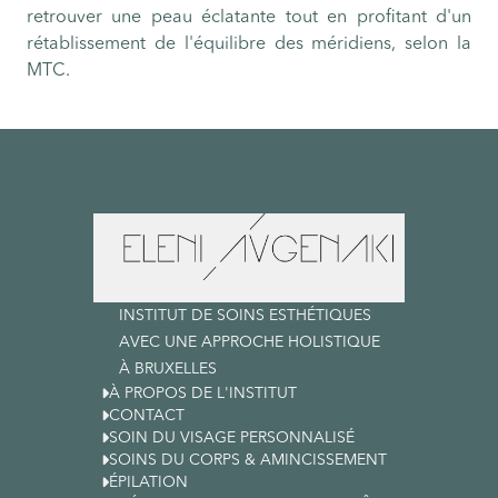
retrouver une peau éclatante tout en profitant d'un
rétablissement de l'équilibre des méridiens, selon la
MTC.
INSTITUT DE SOINS ESTHÉTIQUES
AVEC UNE APPROCHE HOLISTIQUE
À BRUXELLES

À PROPOS DE L'INSTITUT

CONTACT

SOIN DU VISAGE PERSONNALISÉ

SOINS DU CORPS & AMINCISSEMENT

ÉPILATION