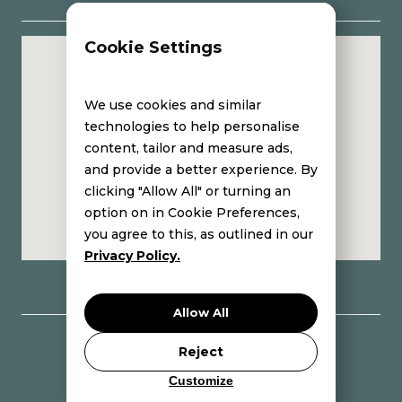
Cookie Settings
Institut de soins esthétiques avec une
approche holistique
We use cookies and similar
technologies to help personalise
content, tailor and measure ads,
and provide a better experience. By
clicking "Allow All" or turning an
option on in Cookie Preferences,
you agree to this, as outlined in our
Privacy Policy.
Allow All
Copyright © 2024 Eleni Avgenaki
Reject
_
Politique d’annulation
Politique de confidentialité & cookies
Customize
_