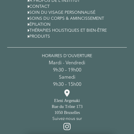

À PROPOS DE L'INSTITUT

CONTACT

SOIN DU VISAGE PERSONNALISÉ

SOINS DU CORPS & AMINCISSEMENT

ÉPILATION

THÉRAPIES HOLISTIQUES ET BIEN-ÊTRE

PRODUITS
HORAIRES D'OUVERTURE
Mardi - Vendredi
9h30 – 19h00
Samedi
9h30 – 15h00

Eleni Avgenaki
Rue du Trône 173
1050 Bruxelles
Suivez-nous sur