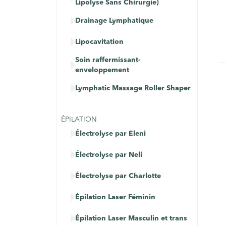
Lipolyse Sans Chirurgie)

Drainage Lymphatique

Lipocavitation
Soin raffermissant-

enveloppement

Lymphatic Massage Roller Shaper
ÉPILATION

Électrolyse par Eleni

Électrolyse par Neli

Électrolyse par Charlotte

Épilation Laser Féminin

Épilation Laser Masculin et trans