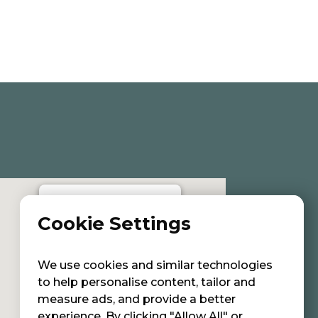
Cookie Settings
Institut de soins esthétiques avec
une approche holistique
We use cookies and similar technologies
to help personalise content, tailor and
measure ads, and provide a better
experience. By clicking "Allow All" or