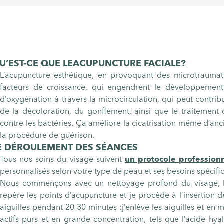
U’EST-CE QUE LE
ACUPUNCTURE FACIALE
?
L’acupuncture esthétique, en provoquant des microtraumati
facteurs de croissance, qui engendrent le développement 
d’oxygénation à travers la microcirculation, qui peut contribu
de la décoloration, du gonflement, ainsi que le traitement
contre les bactéries. Ça améliore la cicatrisation même d’anc
la procédure de guérison.
E DÉROULEMENT DES SÉANCES
Tous nos soins du visage suivent
un protocole profession
personnalisés selon votre type de peau et ses besoins spécifi
Nous commençons avec un nettoyage profond du visage, la 
repère les points d’acupuncture et je procède à l’insertion d
aiguilles pendant 20-30 minutes ;j’enlève les aiguilles et en 
actifs purs et en grande concentration, tels que l’acide hya