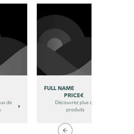
FULL NAME
F
€
PRICE
€
lus de
Découvrez plus de


s
produits