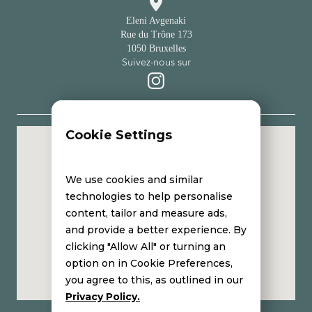

Eleni Avgenaki
Rue du Trône 173
1050 Bruxelles
Suivez-nous sur
Cookie Settings
Institut de soins esthétiques avec une
approche holistique
We use cookies and similar
technologies to help personalise
content, tailor and measure ads,
and provide a better experience. By
clicking "Allow All" or turning an
option on in Cookie Preferences,
you agree to this, as outlined in our
Privacy Policy.